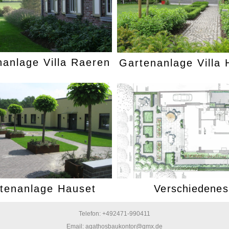
nanlage Villa Raeren
Gartenanlage Villa 
tenanlage Hauset
Verschiedenes
Telefon: +492471-990411
Email:
agathosbaukontor@gmx.de